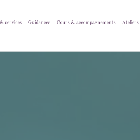
& services
Guidances
Cours & accompagnements
Atelier
t